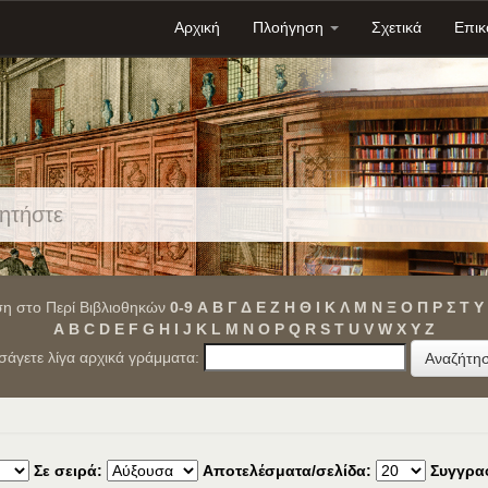
Αρχική
Πλοήγηση
Σχετικά
Επικ
η στο Περί Βιβλιοθηκών
0-9
Α
Β
Γ
Δ
Ε
Ζ
Η
Θ
Ι
Κ
Λ
Μ
Ν
Ξ
Ο
Π
Ρ
Σ
Τ
Υ
A
B
C
D
E
F
G
H
I
J
K
L
M
N
O
P
Q
R
S
T
U
V
W
X
Y
Z
ισάγετε λίγα αρχικά γράμματα:
Σε σειρά:
Αποτελέσματα/σελίδα:
Συγγρα