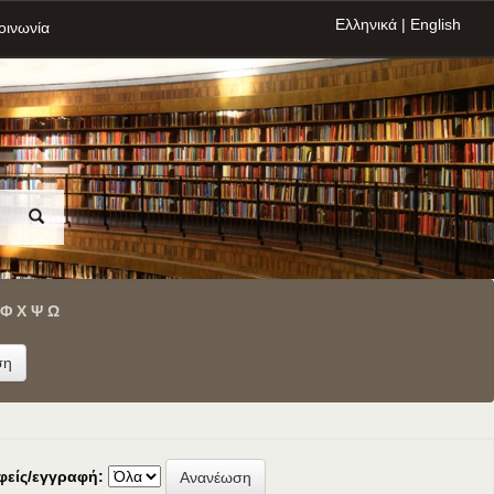
Ελληνικά
|
English
οινωνία
Φ
Χ
Ψ
Ω
φείς/εγγραφή: