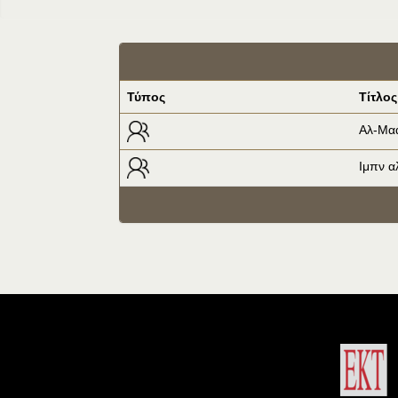
Τύπος
Τίτλος
Αλ-Μαα
Ιμπν α