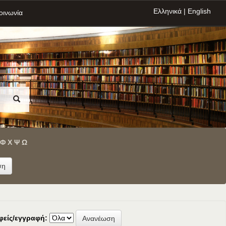
Ελληνικά
|
English
οινωνία
Φ
Χ
Ψ
Ω
φείς/εγγραφή: