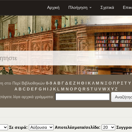
Αρχική
Πλοήγηση
Σχετικά
Επικ
η στο Περί Βιβλιοθηκών
0-9
Α
Β
Γ
Δ
Ε
Ζ
Η
Θ
Ι
Κ
Λ
Μ
Ν
Ξ
Ο
Π
Ρ
Σ
Τ
Υ
A
B
C
D
E
F
G
H
I
J
K
L
M
N
O
P
Q
R
S
T
U
V
W
X
Y
Z
ισάγετε λίγα αρχικά γράμματα:
Σε σειρά:
Αποτελέσματα/σελίδα:
Συγγρα