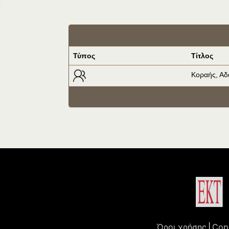
Τύπος
Τίτλος
Κοραής, Αδ