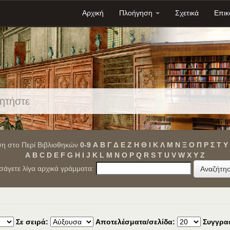
Αρχική
Πλοήγηση
Σχετικά
Επικ
η στο Περί Βιβλιοθηκών
0-9
Α
Β
Γ
Δ
Ε
Ζ
Η
Θ
Ι
Κ
Λ
Μ
Ν
Ξ
Ο
Π
Ρ
Σ
Τ
Υ
A
B
C
D
E
F
G
H
I
J
K
L
M
N
O
P
Q
R
S
T
U
V
W
X
Y
Z
ισάγετε λίγα αρχικά γράμματα:
Σε σειρά:
Αποτελέσματα/σελίδα:
Συγγρα