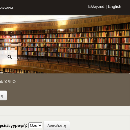
Ελληνικά
|
English
οινωνία
Φ
Χ
Ψ
Ω
φείς/εγγραφή: