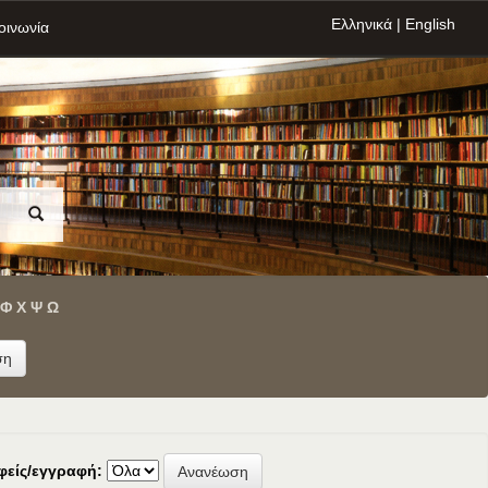
Ελληνικά
|
English
οινωνία
Φ
Χ
Ψ
Ω
φείς/εγγραφή: