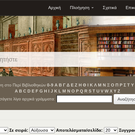
Αρχική
Πλοήγηση
Σχετικά
Επικ
η στο Περί Βιβλιοθηκών
0-9
Α
Β
Γ
Δ
Ε
Ζ
Η
Θ
Ι
Κ
Λ
Μ
Ν
Ξ
Ο
Π
Ρ
Σ
Τ
Υ
A
B
C
D
E
F
G
H
I
J
K
L
M
N
O
P
Q
R
S
T
U
V
W
X
Y
Z
ισάγετε λίγα αρχικά γράμματα:
Σε σειρά:
Αποτελέσματα/σελίδα:
Συγγρα