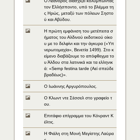
Ο Λέανδρος διασχίζει κολυμπώντας 
τον Ελλήσποντο, υπό το βλέμμα τη
ς Ηρώς, μεταξύ των πόλεων Σηστο
ύ και Αβύδου.
Η πρώτη εμφάνιση του μετέπειτα σ
ήματος του Αλδινού εκδοτικού οίκο
υ με το δελφίνι και την άγκυρα («Υπ
νερωτομαχία», Βενετία 1499). Στο κ
είμενο διαβάζουμε το απόφθεγμα το
υ Άλδου στα λατινικά και τα ελληνικ
ά: «Semp festina tarde (Αεί σπεύδε 
βραδέως)».
Ο Ιωάννης Αργυρόπουλος.
Ο Κλωντ ντε Σέσσελ στο γραφείο τ
ου.
Επιτάφιο επίγραμμα του Κόνραντ Κ
έλτις.
Η Φιάλη στη Μονή Μεγίστης Λαύρα
ς.