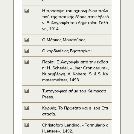
Η πρόσοψη του οχυρωμένου παλα
τιού της παπικής έδρας στην Αβινιό
ν. Ξυλογραφία του Δημητρίου Γαλά
νη, 1914.
Ο Μάρκος Μουσούρος.
Ο καρδινάλιος Βησσαρίων.
Παρίσι. Ξυλογραφία από την έκδοσ
η: H. Schedel, «Liber Cronicarum», 
Νυρεμβέργη, A. Koberg, S. & S. Ka
mmermeister, 1493.
Τυπογραφικό σήμα του Kelmscott 
Press.
Καρυές. Το Πρωτάτο και η Ιερή Επι
στασία.
Christoforo Landino, «Formulario d
i Lettere», 1492.