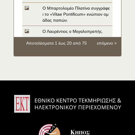
O Μπαρτολομέο Πλατίνα συγγράφε
ι το «Vitae Pontificum» ενώπιον ομ
άδας παπών.
Ο Λαυρέντιος ο Μεγαλοπρεπής.
Αποτελέσματα 1 έως 20 από 75
επόμενο >