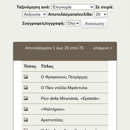
Ταξινόμηση ανά:
Σε σειρά:
Αποτελέσματα/σελίδα:
Συγγραφείς/εγγραφή:
Αποτελέσματα 1 έως 20 από 75
επόμενο >
Τύπος
Τίτλος
Ο Φραγκίσκος Πετράρχης.
Ο Πίκο ντέλλα Μιράντολα.
Pico della Mirandola, «Epistole».
«Ψαλτήριον».
Αριστοτέλης.