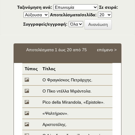
Ταξινόμηση ανά:
Σε σειρά:
Αποτελέσματα/σελίδα:
Συγγραφείς/εγγραφή:
Αποτελέσματα 1 έως 20 από 75
επόμενο >
Τύπος
Τίτλος
Ο Φραγκίσκος Πετράρχης.
Ο Πίκο ντέλλα Μιράντολα.
Pico della Mirandola, «Epistole».
«Ψαλτήριον».
Αριστοτέλης.