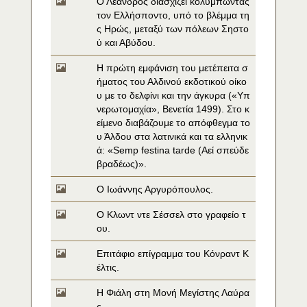
Ο Λέανδρος διασχίζει κολυμπώντας 
τον Ελλήσποντο, υπό το βλέμμα τη
ς Ηρώς, μεταξύ των πόλεων Σηστο
ύ και Αβύδου.
Η πρώτη εμφάνιση του μετέπειτα σ
ήματος του Αλδινού εκδοτικού οίκο
υ με το δελφίνι και την άγκυρα («Υπ
νερωτομαχία», Βενετία 1499). Στο κ
είμενο διαβάζουμε το απόφθεγμα το
υ Άλδου στα λατινικά και τα ελληνικ
ά: «Semp festina tarde (Αεί σπεύδε 
βραδέως)».
Ο Ιωάννης Αργυρόπουλος.
Ο Κλωντ ντε Σέσσελ στο γραφείο τ
ου.
Επιτάφιο επίγραμμα του Κόνραντ Κ
έλτις.
Η Φιάλη στη Μονή Μεγίστης Λαύρα
ς.