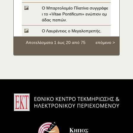
O Μπαρτολομέο Πλατίνα συγγράφε
ι το «Vitae Pontificum» ενώπιον ομ
άδας παπών.
Ο Λαυρέντιος ο Μεγαλοπρεπής.
Αποτελέσματα 1 έως 20 από 75
επόμενο >