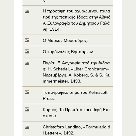
Η πρόσοψη του οχυρωμένου παλα
τιού της παπικής έδρας στην Αβινιό
ν. Ξυλογραφία του Δημητρίου Γαλά
νη, 1914.
Ο Μάρκος Μουσούρος.
Ο καρδινάλιος Βησσαρίων.
Παρίσι. Ξυλογραφία από την έκδοσ
η: H. Schedel, «Liber Cronicarum», 
Νυρεμβέργη, A. Koberg, S. & S. Ka
mmermeister, 1493.
Τυπογραφικό σήμα του Kelmscott 
Press.
Καρυές. Το Πρωτάτο και η Ιερή Επι
στασία.
Christoforo Landino, «Formulario d
i Lettere», 1492.