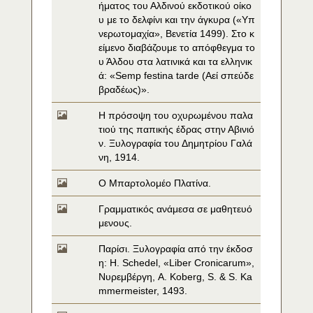
ήματος του Αλδινού εκδοτικού οίκο
υ με το δελφίνι και την άγκυρα («Υπ
νερωτομαχία», Βενετία 1499). Στο κ
είμενο διαβάζουμε το απόφθεγμα το
υ Άλδου στα λατινικά και τα ελληνικ
ά: «Semp festina tarde (Αεί σπεύδε 
βραδέως)».
Η πρόσοψη του οχυρωμένου παλα
τιού της παπικής έδρας στην Αβινιό
ν. Ξυλογραφία του Δημητρίου Γαλά
νη, 1914.
Ο Μπαρτολομέο Πλατίνα.
Γραμματικός ανάμεσα σε μαθητευό
μενους.
Παρίσι. Ξυλογραφία από την έκδοσ
η: H. Schedel, «Liber Cronicarum», 
Νυρεμβέργη, A. Koberg, S. & S. Ka
mmermeister, 1493.