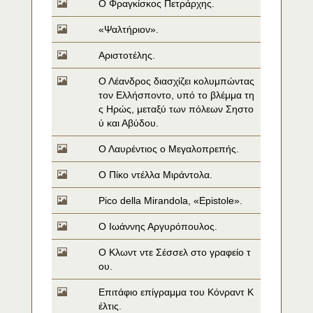
Ο Φραγκίσκος Πετράρχης.
«Ψαλτήριον».
Αριστοτέλης.
Ο Λέανδρος διασχίζει κολυμπώντας 
τον Ελλήσποντο, υπό το βλέμμα τη
ς Ηρώς, μεταξύ των πόλεων Σηστο
ύ και Αβύδου.
Ο Λαυρέντιος ο Μεγαλοπρεπής.
Ο Πίκο ντέλλα Μιράντολα.
Pico della Mirandola, «Epistole».
Ο Ιωάννης Αργυρόπουλος.
Ο Κλωντ ντε Σέσσελ στο γραφείο τ
ου.
Επιτάφιο επίγραμμα του Κόνραντ Κ
έλτις.