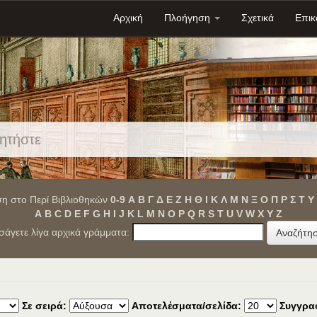
Αρχική
Πλοήγηση
Σχετικά
Επικ
η στο Περί Βιβλιοθηκών
0-9
Α
Β
Γ
Δ
Ε
Ζ
Η
Θ
Ι
Κ
Λ
Μ
Ν
Ξ
Ο
Π
Ρ
Σ
Τ
Υ
A
B
C
D
E
F
G
H
I
J
K
L
M
N
O
P
Q
R
S
T
U
V
W
X
Y
Z
ισάγετε λίγα αρχικά γράμματα:
Σε σειρά:
Αποτελέσματα/σελίδα:
Συγγρα