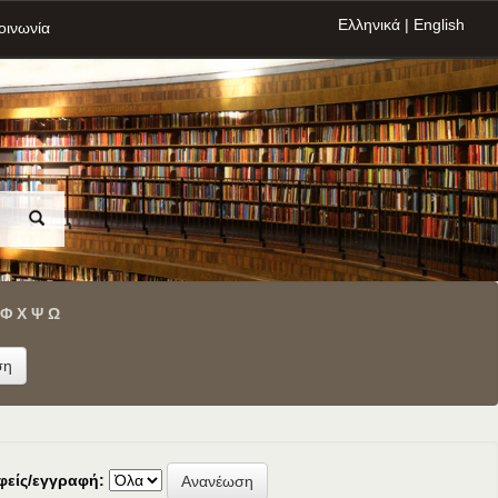
Ελληνικά
|
English
οινωνία
Φ
Χ
Ψ
Ω
φείς/εγγραφή: