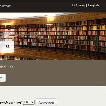
Ελληνικά
|
English
οινωνία
Φ
Χ
Ψ
Ω
φείς/εγγραφή: