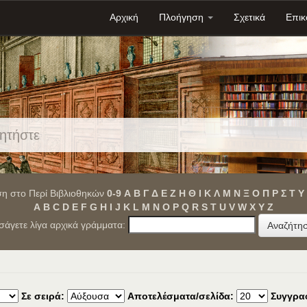
Αρχική
Πλοήγηση
Σχετικά
Επικ
η στο Περί Βιβλιοθηκών
0-9
Α
Β
Γ
Δ
Ε
Ζ
Η
Θ
Ι
Κ
Λ
Μ
Ν
Ξ
Ο
Π
Ρ
Σ
Τ
Υ
A
B
C
D
E
F
G
H
I
J
K
L
M
N
O
P
Q
R
S
T
U
V
W
X
Y
Z
ισάγετε λίγα αρχικά γράμματα:
Σε σειρά:
Αποτελέσματα/σελίδα:
Συγγρα