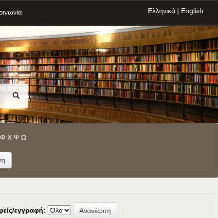
Ελληνικά
|
English
οινωνία
Φ
Χ
Ψ
Ω
φείς/εγγραφή: