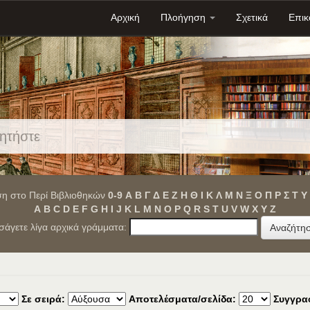
Αρχική
Πλοήγηση
Σχετικά
Επικ
η στο Περί Βιβλιοθηκών
0-9
Α
Β
Γ
Δ
Ε
Ζ
Η
Θ
Ι
Κ
Λ
Μ
Ν
Ξ
Ο
Π
Ρ
Σ
Τ
Υ
A
B
C
D
E
F
G
H
I
J
K
L
M
N
O
P
Q
R
S
T
U
V
W
X
Y
Z
ισάγετε λίγα αρχικά γράμματα:
Σε σειρά:
Αποτελέσματα/σελίδα:
Συγγρα