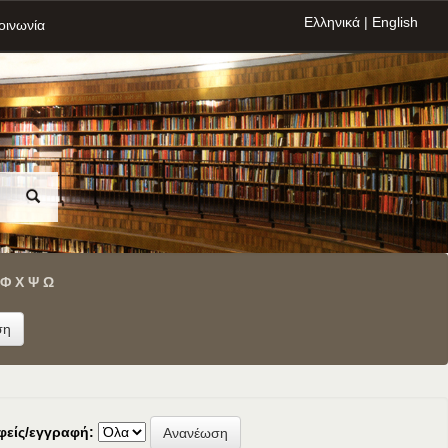
Ελληνικά
|
English
οινωνία
Φ
Χ
Ψ
Ω
φείς/εγγραφή: