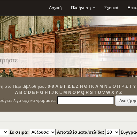
Αρχική
Πλοήγηση
Σχετικά
Επικ
η στο Περί Βιβλιοθηκών
0-9
Α
Β
Γ
Δ
Ε
Ζ
Η
Θ
Ι
Κ
Λ
Μ
Ν
Ξ
Ο
Π
Ρ
Σ
Τ
Υ
A
B
C
D
E
F
G
H
I
J
K
L
M
N
O
P
Q
R
S
T
U
V
W
X
Y
Z
ισάγετε λίγα αρχικά γράμματα:
Σε σειρά:
Αποτελέσματα/σελίδα:
Συγγρα