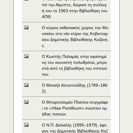
πό την Αίγυπτο, δώρισε τη συλλογ
ή του το 1963 στην Βιβλιοθήκη του 
ΑΠΘ.
O κύριος εκθεσιακός χώρος του Μο
υσείου στο νέο κτίριο της Κοβενταρ
είου Δημοτικής Βιβλιοθήκης Κοζάνη
ς.
O Κωστής Παλαμάς στην αγαπημέ
νη του κουνιστή πολυθρόνα, μπρο
στά από τη βιβλιοθήκη του σπιτιού 
του.
O Μισαήλ Αποστολίδης (1789–186
2).
O Μπαρτολομέο Πλατίνα συγγράφε
ι το «Vitae Pontificum» ενώπιον ομ
άδας παπών.
O Ν.Π. Δελιαλής (1895–1979), έφο
ρος της Δημοτικής Βιβλιοθήκης Κοζ