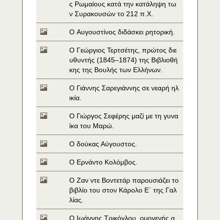
ς Ρωμαίους κατά την κατάληψη τω
ν Συρακουσών το 212 π.Χ.
O Αυγουστίνος διδάσκει ρητορική.
O Γεώργιος Τερτσέτης, πρώτος διε
υθυντής (1845–1874) της Βιβλιοθή
κης της Βουλής των Ελλήνων.
O Γιάννης Σαρεγιάννης σε νεαρή ηλ
ικία.
O Γιώργος Σεφέρης μαζί με τη γυνα
ίκα του Μαρώ.
O δούκας Αύγουστος.
O Ερνάντο Κολόμβος.
O Ζαν ντε Βοντετάρ παρουσιάζει το 
βιβλίο του στον Κάρολο Ε΄ της Γαλ
λίας.
O Ιωάννης Τρικόγλου, ομογενής α