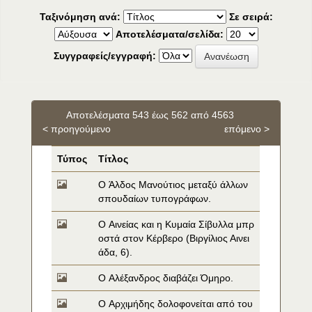
Ταξινόμηση ανά:
Σε σειρά:
Αποτελέσματα/σελίδα:
Συγγραφείς/εγγραφή:
Αποτελέσματα 543 έως 562 από 4563
< προηγούμενο
επόμενο >
Τύπος
Τίτλος
O Άλδος Μανούτιος μεταξύ άλλων 
σπουδαίων τυπογράφων.
O Αινείας και η Κυμαία Σίβυλλα μπρ
οστά στον Κέρβερο (Βιργίλιος Αινει
άδα, 6).
O Αλέξανδρος διαβάζει Όμηρο.
O Αρχιμήδης δολοφονείται από του