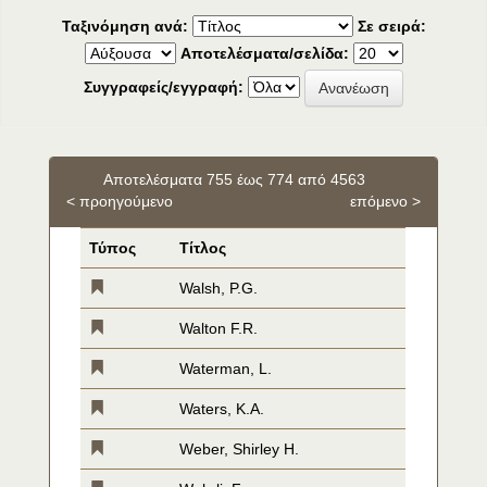
Ταξινόμηση ανά:
Σε σειρά:
Αποτελέσματα/σελίδα:
Συγγραφείς/εγγραφή:
Αποτελέσματα 755 έως 774 από 4563
< προηγούμενο
επόμενο >
Τύπος
Τίτλος
Walsh, P.G.
Walton F.R.
Waterman, L.
Waters, K.A.
Weber, Shirley H.