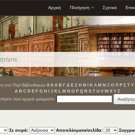
Αρχική
Πλοήγηση
Σχετικά
Επικ
η στο Περί Βιβλιοθηκών
0-9
Α
Β
Γ
Δ
Ε
Ζ
Η
Θ
Ι
Κ
Λ
Μ
Ν
Ξ
Ο
Π
Ρ
Σ
Τ
Υ
A
B
C
D
E
F
G
H
I
J
K
L
M
N
O
P
Q
R
S
T
U
V
W
X
Y
Z
ισάγετε λίγα αρχικά γράμματα:
Σε σειρά:
Αποτελέσματα/σελίδα:
Συγγρα