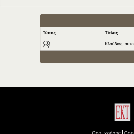
Τύπος
Τίτλος
Κλαύδιος, αυτ