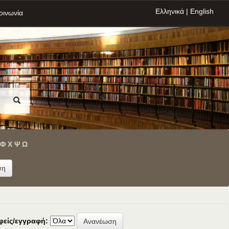
Ελληνικά
|
English
οινωνία
Φ
Χ
Ψ
Ω
φείς/εγγραφή: