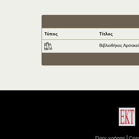
Τύπος
Τίτλος
Βιβλιοθήκες Αρσακε