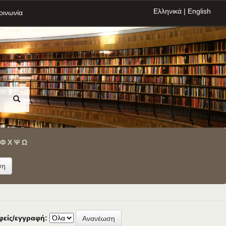
Ελληνικά
|
English
οινωνία
Φ
Χ
Ψ
Ω
φείς/εγγραφή: