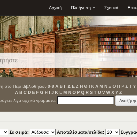
Αρχική
Πλοήγηση
Σχετικά
Επικ
η στο Περί Βιβλιοθηκών
0-9
Α
Β
Γ
Δ
Ε
Ζ
Η
Θ
Ι
Κ
Λ
Μ
Ν
Ξ
Ο
Π
Ρ
Σ
Τ
Υ
A
B
C
D
E
F
G
H
I
J
K
L
M
N
O
P
Q
R
S
T
U
V
W
X
Y
Z
ισάγετε λίγα αρχικά γράμματα:
Σε σειρά:
Αποτελέσματα/σελίδα:
Συγγρα