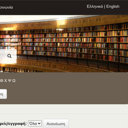
Ελληνικά
|
English
οινωνία
Φ
Χ
Ψ
Ω
φείς/εγγραφή: