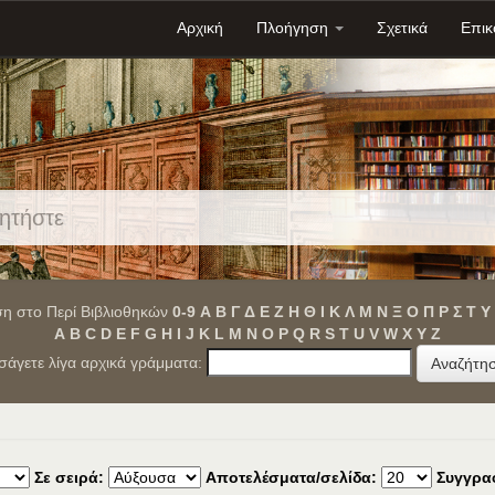
Αρχική
Πλοήγηση
Σχετικά
Επικ
η στο Περί Βιβλιοθηκών
0-9
Α
Β
Γ
Δ
Ε
Ζ
Η
Θ
Ι
Κ
Λ
Μ
Ν
Ξ
Ο
Π
Ρ
Σ
Τ
Υ
A
B
C
D
E
F
G
H
I
J
K
L
M
N
O
P
Q
R
S
T
U
V
W
X
Y
Z
ισάγετε λίγα αρχικά γράμματα:
Σε σειρά:
Αποτελέσματα/σελίδα:
Συγγρα