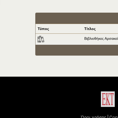
Τύπος
Τίτλος
Βιβλιοθήκες Αρσακε