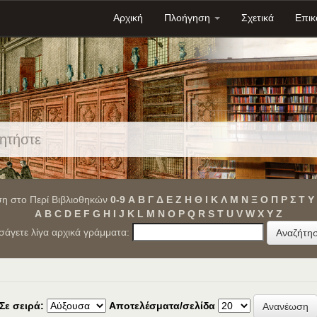
Αρχική
Πλοήγηση
Σχετικά
Επικ
η στο Περί Βιβλιοθηκών
0-9
Α
Β
Γ
Δ
Ε
Ζ
Η
Θ
Ι
Κ
Λ
Μ
Ν
Ξ
Ο
Π
Ρ
Σ
Τ
Υ
A
B
C
D
E
F
G
H
I
J
K
L
M
N
O
P
Q
R
S
T
U
V
W
X
Y
Z
ισάγετε λίγα αρχικά γράμματα:
Σε σειρά:
Αποτελέσματα/σελίδα