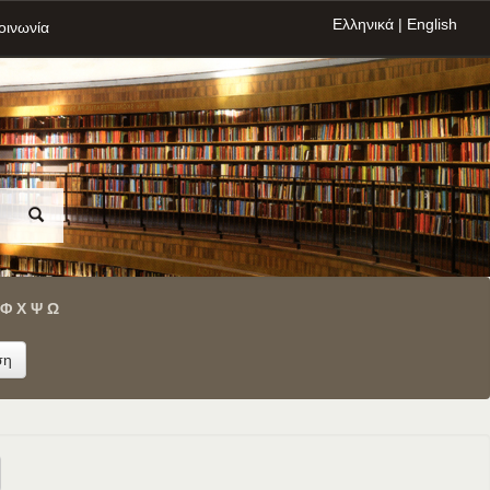
Ελληνικά
|
English
οινωνία
Φ
Χ
Ψ
Ω