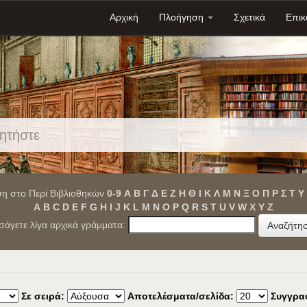
Αρχική
Πλοήγηση
Σχετικά
Επικ
η στο Περί Βιβλιοθηκών
0-9
Α
Β
Γ
Δ
Ε
Ζ
Η
Θ
Ι
Κ
Λ
Μ
Ν
Ξ
Ο
Π
Ρ
Σ
Τ
Υ
A
B
C
D
E
F
G
H
I
J
K
L
M
N
O
P
Q
R
S
T
U
V
W
X
Y
Z
ισάγετε λίγα αρχικά γράμματα:
Σε σειρά:
Αποτελέσματα/σελίδα:
Συγγρα