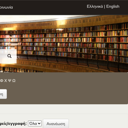
Ελληνικά
|
English
οινωνία
Φ
Χ
Ψ
Ω
φείς/εγγραφή: