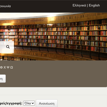
Ελληνικά
|
English
οινωνία
Φ
Χ
Ψ
Ω
φείς/εγγραφή: