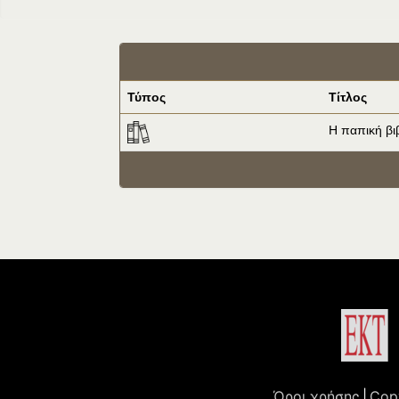
Τύπος
Τίτλος
Η παπική βι