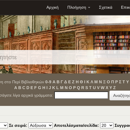
Αρχική
Πλοήγηση
Σχετικά
Επικ
η στο Περί Βιβλιοθηκών
0-9
Α
Β
Γ
Δ
Ε
Ζ
Η
Θ
Ι
Κ
Λ
Μ
Ν
Ξ
Ο
Π
Ρ
Σ
Τ
Υ
A
B
C
D
E
F
G
H
I
J
K
L
M
N
O
P
Q
R
S
T
U
V
W
X
Y
Z
ισάγετε λίγα αρχικά γράμματα:
Σε σειρά:
Αποτελέσματα/σελίδα:
Συγγρα