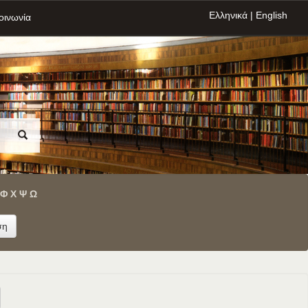
Ελληνικά
|
English
οινωνία
Φ
Χ
Ψ
Ω