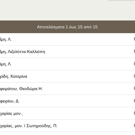
Αποτελέσματα 1 έως 15 από 15
ΐμη, Λ.
ΐμη, Λιζελόττα-Καλλιόπη
ϊμη, Λ.
ρίδη, Κατερίνα
φειράτου, Θεοδώρα Η.
φειρίου, Δ.
χαρίας μον.,
χαρίας, μον. / Σωτηρούδης, Π.