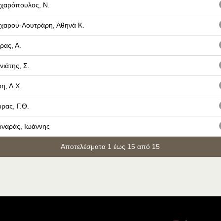
χαρόπουλος, Ν.
χαρού-Λουτράρη, Αθηνά Κ.
ρας, Α.
νιάτης, Σ.
η, Λ.Χ.
ρας, Γ.Θ.
ναράς, Ιωάννης
Αποτελέσματα 1 έως 15 από 15