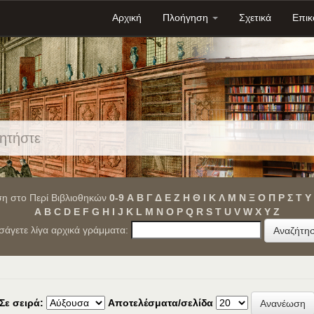
Αρχική
Πλοήγηση
Σχετικά
Επικ
η στο Περί Βιβλιοθηκών
0-9
Α
Β
Γ
Δ
Ε
Ζ
Η
Θ
Ι
Κ
Λ
Μ
Ν
Ξ
Ο
Π
Ρ
Σ
Τ
Υ
A
B
C
D
E
F
G
H
I
J
K
L
M
N
O
P
Q
R
S
T
U
V
W
X
Y
Z
ισάγετε λίγα αρχικά γράμματα:
Σε σειρά:
Αποτελέσματα/σελίδα