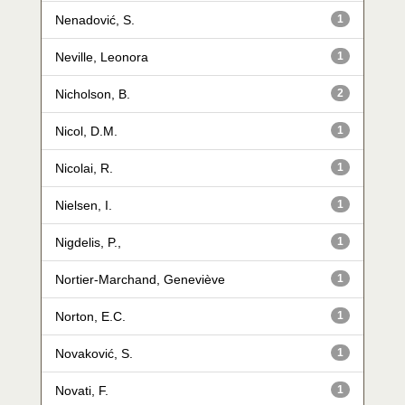
Nenadović, S.
1
Neville, Leonora
1
Nicholson, B.
2
Nicol, D.M.
1
Nicolai, R.
1
Nielsen, I.
1
Nigdelis, P.,
1
Nortier-Marchand, Geneviève
1
Norton, E.C.
1
Novaković, S.
1
Novati, F.
1