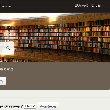
Ελληνικά
|
English
οινωνία
Φ
Χ
Ψ
Ω
φείς/εγγραφή: