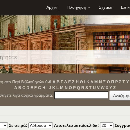
Αρχική
Πλοήγηση
Σχετικά
Επικ
η στο Περί Βιβλιοθηκών
0-9
Α
Β
Γ
Δ
Ε
Ζ
Η
Θ
Ι
Κ
Λ
Μ
Ν
Ξ
Ο
Π
Ρ
Σ
Τ
Υ
A
B
C
D
E
F
G
H
I
J
K
L
M
N
O
P
Q
R
S
T
U
V
W
X
Y
Z
ισάγετε λίγα αρχικά γράμματα:
Σε σειρά:
Αποτελέσματα/σελίδα:
Συγγρα