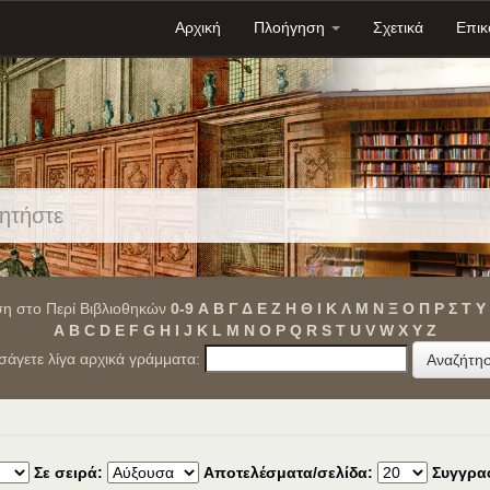
Αρχική
Πλοήγηση
Σχετικά
Επικ
η στο Περί Βιβλιοθηκών
0-9
Α
Β
Γ
Δ
Ε
Ζ
Η
Θ
Ι
Κ
Λ
Μ
Ν
Ξ
Ο
Π
Ρ
Σ
Τ
Υ
A
B
C
D
E
F
G
H
I
J
K
L
M
N
O
P
Q
R
S
T
U
V
W
X
Y
Z
ισάγετε λίγα αρχικά γράμματα:
Σε σειρά:
Αποτελέσματα/σελίδα:
Συγγρα