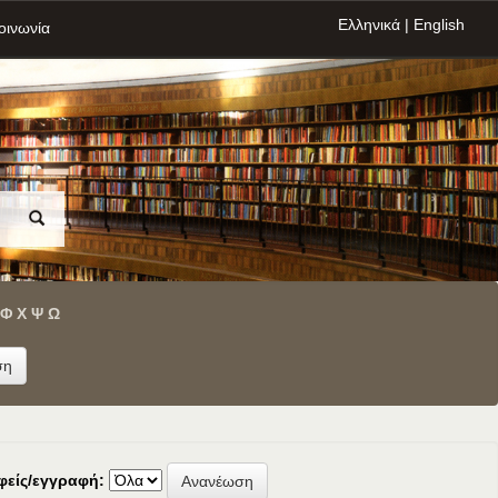
Ελληνικά
|
English
οινωνία
Φ
Χ
Ψ
Ω
φείς/εγγραφή: