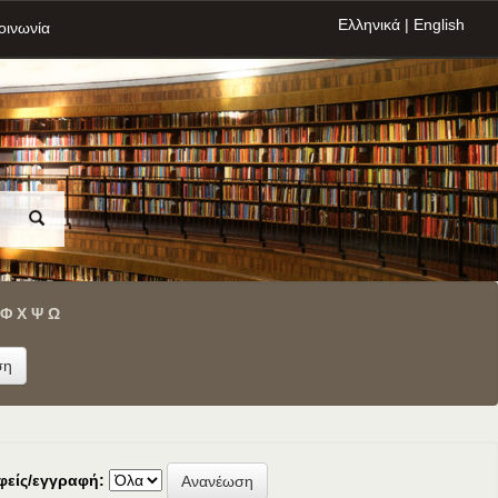
Ελληνικά
|
English
οινωνία
Φ
Χ
Ψ
Ω
φείς/εγγραφή: