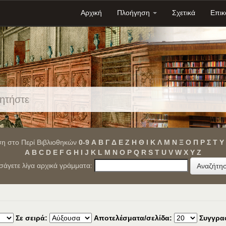
Αρχική
Πλοήγηση
Σχετικά
Επικ
η στο Περί Βιβλιοθηκών
0-9
Α
Β
Γ
Δ
Ε
Ζ
Η
Θ
Ι
Κ
Λ
Μ
Ν
Ξ
Ο
Π
Ρ
Σ
Τ
Υ
A
B
C
D
E
F
G
H
I
J
K
L
M
N
O
P
Q
R
S
T
U
V
W
X
Y
Z
ισάγετε λίγα αρχικά γράμματα:
Σε σειρά:
Αποτελέσματα/σελίδα:
Συγγρα