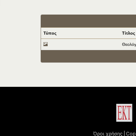
Τύπος
Τίτλος
Θεολόγ