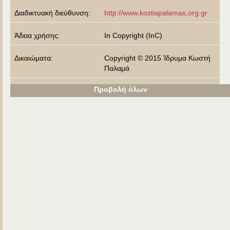
Διαδικτυακή διεύθυνση:
http://www.kostispalamas.org.gr
Άδεια χρήσης:
In Copyright (InC)
Δικαιώματα:
Copyright © 2015 Ίδρυμα Κωστή
Παλαμά
Προβολή όλων
Αναφέρεται από:
Βιβλιοθήκη του Κωστή Παλαμά
Εμφανίζεται στις συλλογέ
Φωτοθήκη
ς:
Προβολή λιγότερων