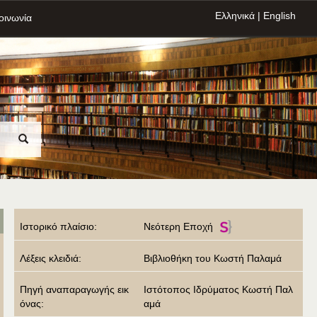
Ελληνικά
|
English
οινωνία
Ιστορικό πλαίσιο:
Νεότερη Εποχή
Λέξεις κλειδιά:
Βιβλιοθήκη του Κωστή Παλαμά
Πηγή αναπαραγωγής εικ
Ιστότοπος Ιδρύματος Κωστή Παλ
όνας:
αμά