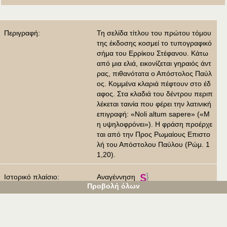
Περιγραφή:
Τη σελίδα τίτλου του πρώτου τόμου
της έκδοσης κοσμεί το τυπογραφικό
σήμα του Ερρίκου Στέφανου. Κάτω
από μια ελιά, εικονίζεται γηραιός άντ
ρας, πιθανότατα ο Απόστολος Παύλ
ος. Κομμένα κλαριά πέφτουν στο έδ
αφος. Στα κλαδιά του δέντρου περιπ
λέκεται ταινία που φέρει την λατινική
επιγραφή: «Noli altum sapere» («Μ
η υψηλοφρόνει»). Η φράση προέρχε
ται από την Προς Ρωμαίους Επιστο
λή του Απόστολου Παύλου (Ρώμ. 1
1,20).
Ιστορικό πλαίσιο:
Αναγέννηση
Προβολή όλων
Είδος:
Σελίδα τίτλου
Παλαίτυπο
Τυπογραφικό σήμα