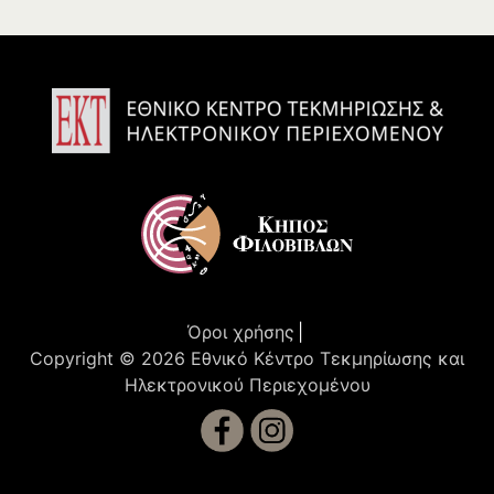
Τίτλος έκδοσης:
Θησαυρός της Ελληνικής Γλώσσης/
Thesaurus Graecae linguae, Ab He
nrico Stephano constructus. In quo
praeter alia plurima quae primus pr
aestitit, (paternae in thesauro Latino
diligentiae aemulus) vocabula in cer
tas classes distribuit, multiplici deriu
atorum serie ad primigenia, tanqua
m ad radices unde pullulant, reuoca
ta. Thesaurus Lectori, Nunc alii intre
pide vestigia nostra sequantur: Me
duce plana via est quae salebrosa s
uit.
Συγγραφέας έκδοσης:
Ερρίκος Στέφανος
Εκδότης :
Ερρίκος Στέφανος
Τόπος έκδοσης:
[Γενεύη]