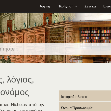
Αρχική
Πλοήγηση
Σχετικά
Επικ
, λόγιος,
ρονόμος
Ιστορικό πλαίσιο:
αι ως Nicholas από την
Όνομα/Προσωνυμία:
ερμανός αστρονόμος,