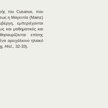
γής του Cusanus, που
ως η Μαγεντία (Mainz)
βέργη, εμπεριέχονται
ς και μαθηματικές και
θησαυρίζονται επίσης
ένα ορειχάλκινο ηλιακό
rg,
Hist.,
32-33).