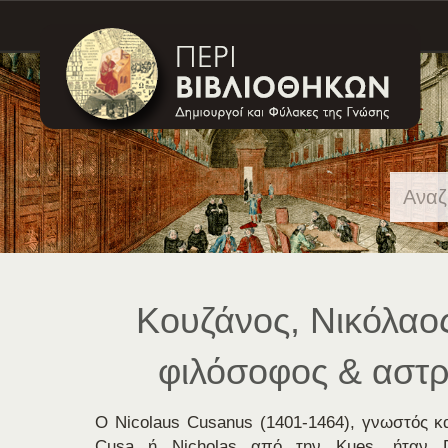
Skip
navigation
Κουζάνος, Νικόλαος
φιλόσοφος & αστ
Ο Nicolaus Cusanus (1401-1464), γνωστός κ
Cusa ή Nicholas από την Kues, ήταν Γ