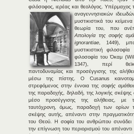
φιλόσοφος, ιερέας και θεολόγος. Yπέρμαχος
αναγεννησιακών ιδεωδών
μυστικιστικά του κείμενα
θεωρία του, που ανέ
Απολογία της σοφής αμά
ignorantiae
, 1449), μπο
μυστικιστική φιλοσοφί
φιλοσοφία του Όκαμ (Wil
1347),
περί θεϊκ
παντοδυναμίας και προσέγγισης της αλήθε
μέσω της πίστης. Ο Cusanus καινοτομε
στρεφόμενος στην έννοια της
σοφής αμάθει
της παραδοχής, δηλαδή, της λογικής σκέψης
μέσο προσέγγισης της αλήθειας, με τ
ταυτόχρονη, όμως, παραδοχή των ορίων 
σκέψης αυτής, απέναντι στην πραγματικότ
του Θεού. Η σοφία του ανθρώπου συνάδει
την επίγνωση του περιορισμού του απέναντι