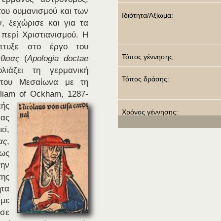
 του ουμανισμού
και των
Ιδιότητα/Αξίωμα:
, ξεχώρισε και για τα
 περί Χριστιανισμού. Η
πτυξε στο έργο του
Τόπος γέννησης:
θειας
(
Apologia doctae
λιάζει τη γερμανική
Τόπος δράσης:
α του Μεσαίωνα με τη
liam of Ockham, 1287-
ής
Χρόνος γέννησης:
ιας
ί,
Χρόνος θανάτου:
ας
,
 ως
Χρόνος δράσης:
ην
της
Αναφέρει:
ητα
 με
 σε