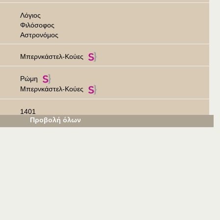
Λόγιος
Φιλόσοφος
Αστρονόμος
Μπερνκάστελ-Κούες
Ρώμη
Μπερνκάστελ-Κούες
1401
Προβολή όλων
1464
15ος αι.
Εικόνες
Αστρονομικά όργανα που αγοράστηκαν από τον Nicolaus C
usanus στη Νυρεμβέργη το 1444.
Πορτρέτο του Nicolaus Cusanus.
Η βιβλιοθήκη του μοναστηρίου Cusanus, στο Bernkastel-Ku