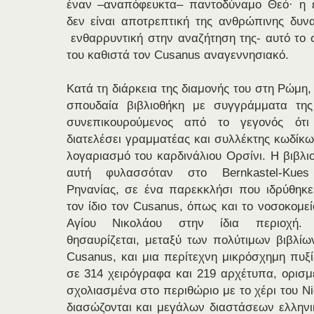
έναν –αναπόφευκτα– παντοδύναμο Θεό· η ε
δεν είναι αποτρεπτική της ανθρώπινης δυν
ενθαρρυντική στην αναζήτηση της- αυτό το σ
του καθιστά τον Cusanus αναγεννησιακό.
Κατά τη διάρκεια της διαμονής του στη Ρώμη,
σπουδαία βιβλιοθήκη με συγγράμματα της 
συνεπικουρούμενος
από το γεγονός ότι 
διατελέσει γραμματέας και συλλέκτης κωδίκω
λογαριασμό του καρδινάλιου Ορσίνι. Η βιβλι
αυτή φυλασσόταν στο Bernkastel-Kues
Ρηνανίας, σε ένα παρεκκλήσι που ιδρύθηκ
τον ίδιο τον Cusanus, όπως και το νοσοκομεί
Αγίου Νικολάου στην ίδια περιοχή. 
θησαυρίζεται, μεταξύ των πολύτιμων βιβλίω
Cusanus, και μια περίτεχνη μικρόσχημη πυξί
σε 314 χειρόγραφα και 219 αρχέτυπα, ορισμ
σχολιασμένα στο περιθώριο με το χέρι του N
διασώζονται και μεγάλων διαστάσεων ελληνι