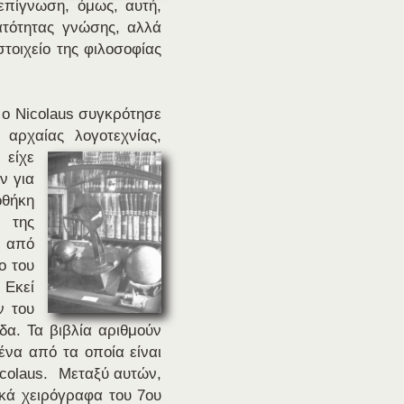
πίγνωση, όμως, αυτή,
ατότητας γνώσης, αλλά
τοιχείο της φιλοσοφίας
Άδεια χρήσης:
Δικαιώματα:
 ο Nicolaus συγκρότησε
αρχαίας λογοτεχνίας,
είχε
ν για
Εμφανίζεται στις συλλογές:
οθήκη
 της
ε από
ο του
Εκεί
ν του
δα. Τα βιβλία αριθμούν
ένα από τα οποία είναι
icolaus. Μεταξύ αυτών,
κά χειρόγραφα του 7ου