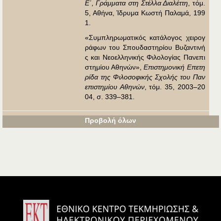
Ε΄, Γράμματα στη Στέλλα Διαλέττη
, τόμ.
5, Αθήνα, Ίδρυμα Κωστή Παλαμά, 199
1.
«Συμπληρωματικός κατάλογος χειρογ
ράφων του Σπουδαστηρίου Βυζαντινή
ς και Νεοελληνικής Φιλολογίας Πανεπι
στημίου Αθηνών»,
Επιστημονική Επετη
ρίδα της Φιλοσοφικής Σχολής του Παν
επιστημίου Αθηνών
, τόμ. 35, 2003–20
04, σ. 339–381.
Προβολή όλων
Εμφανίζεται στις συλλ
Βιβλιογραφία
ογές:
Προβολή λιγότερων