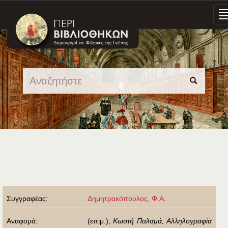
Skip
navigation
Συγγραφέας:
Δημητρακόπουλος, Φ.Α.
Αναφορά:
(επιμ.),
Κωστή Παλαμά, Αλληλογραφία