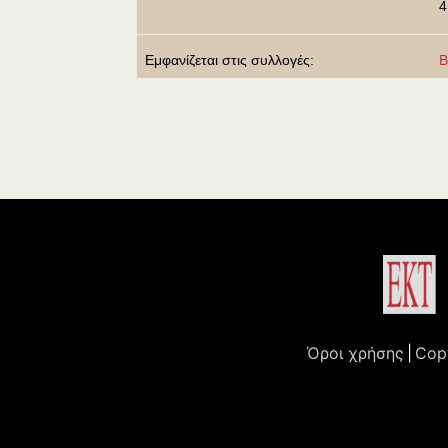
4
Εμφανίζεται στις συλλογές:
Β