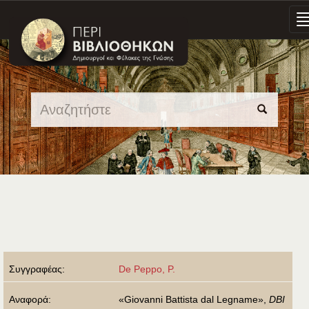
Skip
navigation
Συγγραφέας:
De Peppo, P.
Αναφορά:
«Giovanni Battista dal Legname»,
DBI