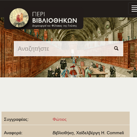
Skip
navigation
Συγγραφέας:
Φώτιος
Αναφορά:
Βιβλιοθήκη
, Χαϊδελβέργη H. Commeli