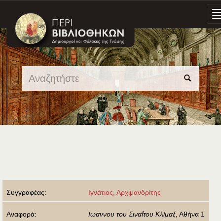
Skip
navigation
Συγγραφέας:
Ιγνάτιος, Αρχιμανδρίτης
Αναφορά:
Ιωάννου του Σιναΐτου Κλίμαξ
, Αθήνα 1