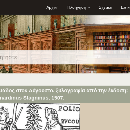
Αρχική
Πλοήγηση
Σχετικά
Επικ
ειάδος στον Αύγουστο, ξυλογραφία από την έκδοση:
rnardinus Stagninus, 1507.