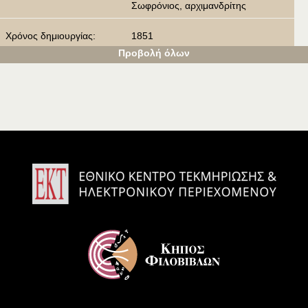
Σωφρόνιος, αρχιμανδρίτης
Χρόνος δημιουργίας:
1851
Προβολή όλων
Είδος:
Χαλκογραφία
Μουσείο / Βιβλιοθήκη / Συ
Βιβλιοθήκη Ιεράς Μονής Αγίου Παύλ
λλογή:
ου
Βυζαντινό και Χριστιανικό Μουσείο
Τόπος μνημείου:
Άγιο Όρος
Λέξεις κλειδιά:
Μονή Αγίου Παύλου
Άγιο Όρος
Άθως
Θωμάς Ισίδωρος Κιοσσοβίτης
Σωφρόνιος, αρχιμανδρίτης
Άποψη
Πηγή αναπαραγωγής εικό
Παύλος Μ. Μυλωνάς, «Ο Άθως και τ
νας:
α μοναστηριακά του ιδρύματα μεσ' α