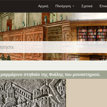
Αρχική
Πλοήγηση
Σχετικά
Επικ
μαρμάρινο στηθαίο της Φιάλης του μοναστηριού.