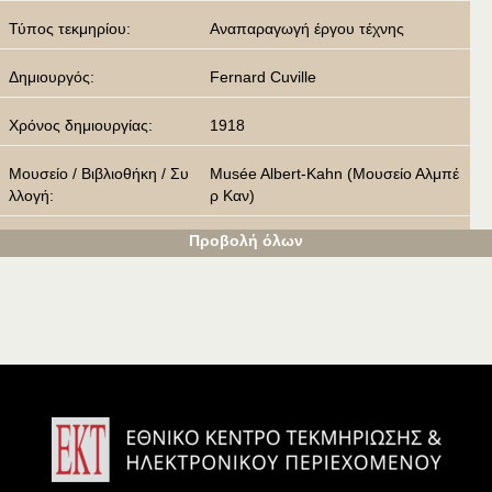
Τύπος τεκμηρίου:
Αναπαραγωγή έργου τέχνης
Δημιουργός:
Fernard Cuville
Χρόνος δημιουργίας:
1918
Μουσείο / Βιβλιοθήκη / Συ
Musée Albert-Kahn (Μουσείο Αλμπέ
λλογή:
ρ Καν)
Προβολή όλων
Λέξεις κλειδιά:
Μονή Καρακάλλου
Άγιον Όρος
Καθολικό
Πύργος
Αυτοχρωμία
Πηγή αναπαραγωγής εικό
«Ο αυτοχρωμικός Άθως. Οι πρώτες
νας:
έγχρωμες φωτογραφίες του αιώνα, 1
913 & 1918», Αθήνα, Ολκός, Αγιορεί
τικη Φωτοθήκη, 1997, σελ. 92 (A 16
846 D).