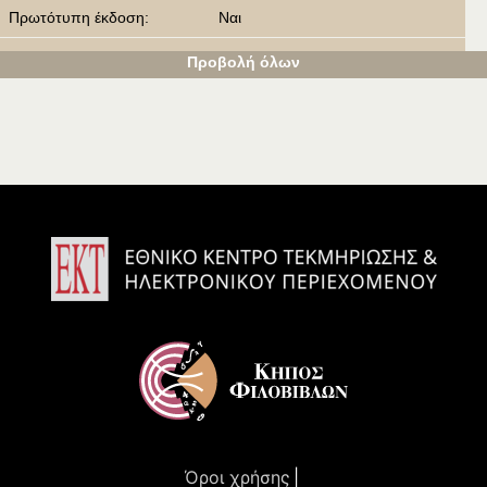
Πρωτότυπη έκδοση:
Ναι
Προβολή όλων
Τίτλος έκδοσης:
Λεύκωμα του Αγίου Όρους Άθω, μ
ετά 52 καλλιτεχνικών εικόνων και ι
στορικών σημειώσεων / Album du
Mont Athos, avec 52 clichés artisti
ques & notes historiques.
Συγγραφέας έκδοσης:
Ιερομόναχος Στέφανος Κελλιώτης
Εκδότης :
Ιερομόναχος Στέφανος Κελλιώτης
και Συνοδεία Δ. Δανιήλ
Τύποις Kunst- und Lichtdruckwerk
Paul Richter
Τόπος έκδοσης:
Μαγδεβούργο
Χρόνος έκδοσης:
1928
Μουσείο / Βιβλιοθήκη / Συλ
Ελληνική Βιβλιοθήκη - Κοινωφελές
λογή:
Ίδρυμα Αλέξανδρος Σ. Ωνάσης (πρ