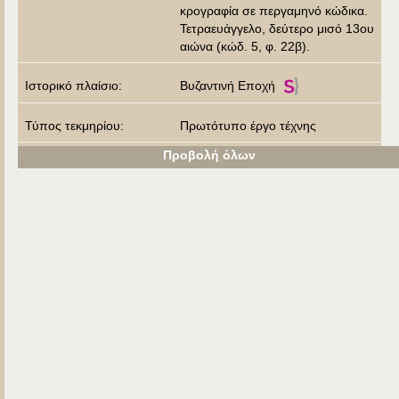
κρογραφία σε περγαμηνό κώδικα.
Τετραευάγγελο, δεύτερο μισό 13ου
αιώνα (κώδ. 5, φ. 22β).
Ιστορικό πλαίσιο:
Βυζαντινή Εποχή
Τύπος τεκμηρίου:
Πρωτότυπο έργο τέχνης
Προβολή όλων
Χρόνος δημιουργίας:
13ος αι.
Μουσείο / Βιβλιοθήκη / Σ
Βιβλιοθήκη Ιεράς Μονής Φιλοθέου
υλλογή:
Λέξεις κλειδιά:
Ματθαίος
Ευαγγελιστής
Κώδικας
Μικρογραφία
Τετραευάγγελο
Άδεια χρήσης:
In Copyright (InC)