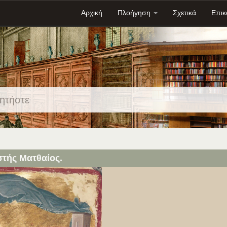
Αρχική
Πλοήγηση
Σχετικά
Επικ
στής Ματθαίος.