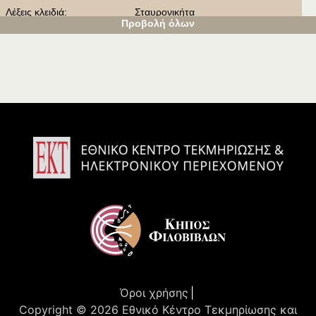
Λέξεις κλειδιά:
Σταυρονικήτα
Προβολή όλων
Άθως
Άγιο Όρος
Πρέκας
Άποψη
Εξωτερικό
Πηγή αναπαραγωγής εικό
«Το Άγιον Όρος στην ελληνική τέχν
νας:
η», Αθήνα, ΜΙΕΤ, 2007, σ. 83.
Άδεια χρήσης:
In Copyright (InC)
Δικαιώματα:
Μορφωτικό Ιδρυμα Εθνικής Τραπέζ
ης
Αναφέρεται από:
Βιβλιοθήκη της Ιεράς Μονής Σταυρο
νικήτα
Εμφανίζεται στις συλλογέ
Φωτοθήκη
ς:
Προβολή λιγότερων