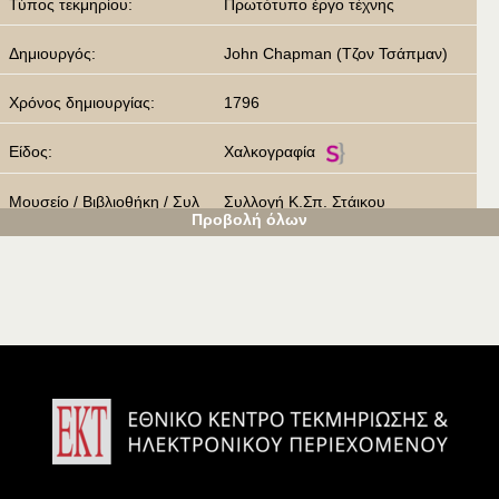
Τύπος τεκμηρίου:
Πρωτότυπο έργο τέχνης
Δημιουργός:
John Chapman (Τζον Τσάπμαν)
Χρόνος δημιουργίας:
1796
Είδος:
Χαλκογραφία
Μουσείο / Βιβλιοθήκη / Συλ
Συλλογή Κ.Σπ. Στάικου
Προβολή όλων
λογή:
Λέξεις κλειδιά:
Μέγας Αλέξανδρος
Πορτρέτο
Προσωπογραφία
Άδεια χρήσης:
Αναφορά Δημιουργού - Μη Εμπορι
κή Χρήση - Όχι Παράγωγα Έργα
4.0 Διεθνές (CC BY-NC-ND 4.0)
Δικαιώματα:
Κ.Σπ. Στάικος