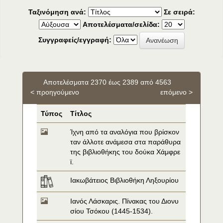
Ταξινόμηση ανά:
Σε σειρά:
Αποτελέσματα/σελίδα:
Συγγραφείς/εγγραφή:
Αποτελέσματα 2370 έως 2389 από 4563
< προηγούμενο
επόμενο >
Τύπος
Τίτλος
Ίχνη από τα αναλόγια που βρίσκον
ταν άλλοτε ανάμεσα στα παράθυρα 
της βιβλιοθήκης του δούκα Χάμφρε
ϊ.
Ιακωβάτειος Βιβλιοθήκη Ληξουρίου
Ιανός Λάσκαρις. Πίνακας του Διονυ
σίου Τσόκου (1445-1534).