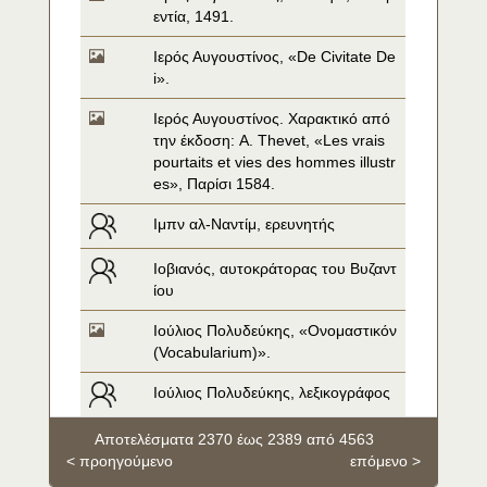
εντία, 1491.
Ιερός Αυγουστίνος, «De Civitate De
i».
Ιερός Αυγουστίνος. Χαρακτικό από 
την έκδοση: A. Thevet, «Les vrais 
pourtaits et vies des hommes illustr
es», Παρίσι 1584.
Ιμπν αλ-Ναντίμ, ερευνητής
Ιοβιανός, αυτοκράτορας του Βυζαντ
ίου
Ιούλιος Πολυδεύκης, «Ονομαστικόν 
(Vocabularium)».
Ιούλιος Πολυδεύκης, λεξικογράφος
Αποτελέσματα 2370 έως 2389 από 4563
< προηγούμενο
επόμενο >