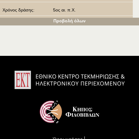
Χρόνος δράσης:
5ος αι. π.Χ.
Προβολή όλων
Λέξεις κλειδιά:
Μικρά Ασία
Δάσκαλος
Φυσική Φιλοσοφία
Περί φύσεως
Σωκράτης
Τιμή
Αναφέρει:
Πρόσωπα
Πλάτων, φιλόσοφος
Σωκράτης, φιλόσοφος
Εικόνες
Ο Αναξαγόρας από τις Κλαζομενές.
Αναξαγόρας του Χοσέ ντε Ριμπέρα.
Αναφέρεται από:
Πρόσωπα
Πλάτων, φιλόσοφος
Ευριπίδης, ποιητής
Σωκράτης, φιλόσοφος