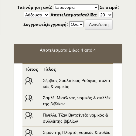
Ταξινόμηση ανά:
Σε σειρά:
Αποτελέσματα/σελίδα:
Συγγραφείς/εγγραφή:
Αποτελέσματα 1 έως 4 από 4
Τύπος
Τίτλος
Σέρβιος Σουλπίκιος Ρούφος, πολιτι
κός & νομικός
Σαμλέ, Μισέλ ντε, νομικός & συλλέκ
της βιβλίων
Πινέλλι, Τζαν Βιντσέντζο,νομικός & 
συλλέκτης βιβλίων
Σιμόν της Πλυμτό, νομικός & συλλέ