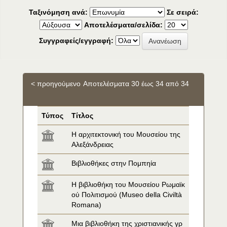
Ταξινόμηση ανά:
Σε σειρά:
Αποτελέσματα/σελίδα:
Συγγραφείς/εγγραφή:
< προηγούμενο
Αποτελέσματα 30 έως 34 από 34
Τύπος
Τίτλος
Η αρχιτεκτονική του Μουσείου της 
Αλεξάνδρειας
Βιβλιοθήκες στην Πομπηία
Η βιβλιοθήκη του Μουσείου Ρωμαϊκ
ού Πολιτισμού (Museo della Civiltà 
Romana)
Μια βιβλιοθήκη της χριστιανικής γρ