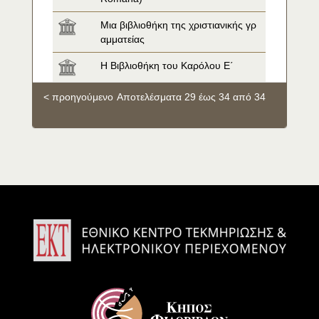
Μια βιβλιοθήκη της χριστιανικής γρ
αμματείας
Η Βιβλιοθήκη του Καρόλου Ε΄
< προηγούμενο
Αποτελέσματα 29 έως 34 από 34