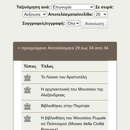
Ταξινόμηση ανά:
Σε σειρά:
Αποτελέσματα/σελίδα:
Συγγραφείς/εγγραφή:
< προηγούμενο
Αποτελέσματα 29 έως 34 από 34
Τύπος
Τίτλος
Το Λύκειο του Αριστοτέλη
Η αρχιτεκτονική του Μουσείου της 
Αλεξάνδρειας
Βιβλιοθήκες στην Πομπηία
Η βιβλιοθήκη του Μουσείου Ρωμαϊκ
ού Πολιτισμού (Museo della Civiltà 
Romana)