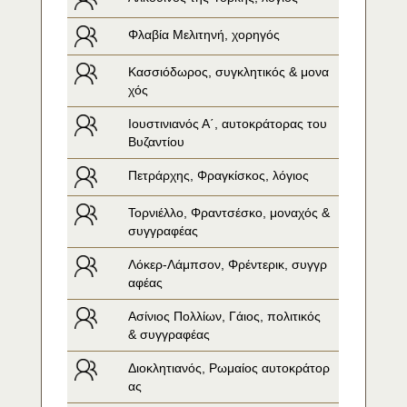
Φλαβία Μελιτηνή, χορηγός
Κασσιόδωρος, συγκλητικός & μονα
χός
Ιουστινιανός Α΄, αυτοκράτορας του 
Βυζαντίου
Πετράρχης, Φραγκίσκος, λόγιος
Τορνιέλλο, Φραντσέσκο, μοναχός & 
συγγραφέας
Λόκερ-Λάμπσον, Φρέντερικ, συγγρ
αφέας
Ασίνιος Πολλίων, Γάιος, πολιτικός 
& συγγραφέας
Διοκλητιανός, Ρωμαίος αυτοκράτορ
ας